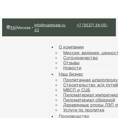
info@russhpala.ru
+7 (3537) 34-05-
EN
|
Москва
33
О компании
Миссия, видение, ценнос
Сотрудничество
Отзывы
Новости
Наш бизнес
Пропитанная шпалопроду
Строительство ж/д путей
МВСП и СЦБ
Пиломатериал импрегни
Пиломатериал обрезной
Деревянные опоры ЛЭП п
Услуги по пропитке
Производство