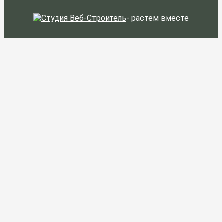
-
растем вместе
ЗАКАЗАТЬ
Я согласен на
обработку персональных
данных
и ознакомлен с условиями
Политики конфиденциальности
ООО
"Куформ" и условиями
Политики
конфиденциальности
ООО «РУСШПАЛА»