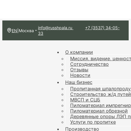
info@russhpala.ru
+7 (3537) 34-05-
EN
|
Москва
33
О компании
Миссия, видение, ценнос
Сотрудничество
Отзывы
Новости
Наш бизнес
Пропитанная шпалопроду
Строительство ж/д путей
МВСП и СЦБ
Пиломатериал импрегни
Пиломатериал обрезной
Деревянные опоры ЛЭП п
Услуги по пропитке
Производство