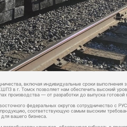
ничества, включая индивидуальные сроки выполнения з
КШПЗ в г. Томск позволяет нам обеспечить высокий уро
пах производства — от разработки до выпуска готовой 
евосточного федеральных округов сотрудничество с РУ
ь продукцию, соответствующую самым высоким требован
для вашего бизнеса.
 потребностям клиентов, обеспечивая гибкость в прои