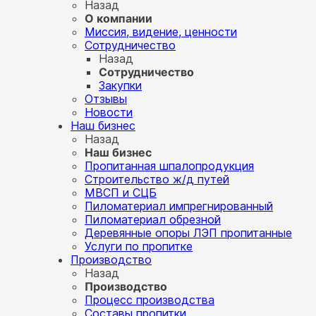
Назад
О компании
Миссия, видение, ценности
Сотрудничество
Назад
Сотрудничество
Закупки
Отзывы
Новости
Наш бизнес
Назад
Наш бизнес
Пропитанная шпалопродукция
Строительство ж/д путей
МВСП и СЦБ
Пиломатериал импрегнированный
Пиломатериал обрезной
Деревянные опоры ЛЭП пропитанные
Услуги по пропитке
Производство
Назад
Производство
Процесс производства
Составы пропитки