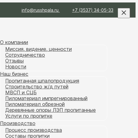
info@russhpala.ru
+7 (3537) 34-05-33
О компании
Миссия, видение, ценности
Сотрудничество
Отзывы
Новости
Наш бизнес
Пропитанная шпалопродукция
Строительство ж/д путей
МВСП и СЦБ
Пиломатериал импрегнированный
Пиломатериал обрезной
Деревянные опоры ЛЭП пропитанные
Услуги по пропитке
Производство
Процесс производства
Составы пропитки