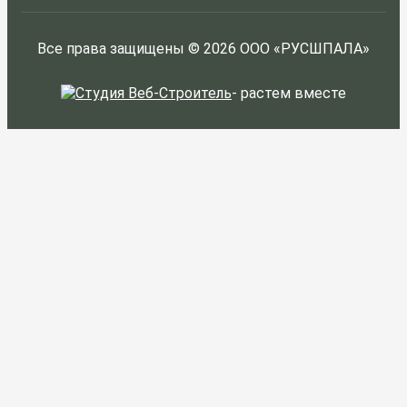
Все права защищены © 2026 ООО «РУСШПАЛА»
-
растем вместе
ЗАКАЗАТЬ
Я согласен на
обработку персональных
данных
и ознакомлен с условиями
Политики конфиденциальности
ООО
"Куформ" и условиями
Политики
конфиденциальности
ООО «РУСШПАЛА»