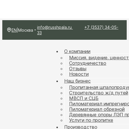
info@russhpala.ru
+7 (3537) 34-05-
EN
|
Москва
33
О компании
Миссия, видение, ценност
Сотрудничество
Отзывы
Новости
Наш бизнес
Пропитанная шпалопроду
Строительство ж/д путей
МВСП и СЦБ
Пиломатериал импрегнир
Пиломатериал обрезной
Деревянные опоры ЛЭП п
Услуги по пропитке
Производство